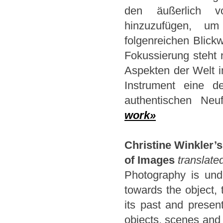
den äußerlich vo
hinzuzufügen, um
folgenreichen Blick
Fokussierung steht n
Aspekten der Welt im
Instrument eine d
authentischen Neu
work»
Christine Winkler’s
of Images
translat
Photography is unde
towards the object, 
its past and presen
objects, scenes and t