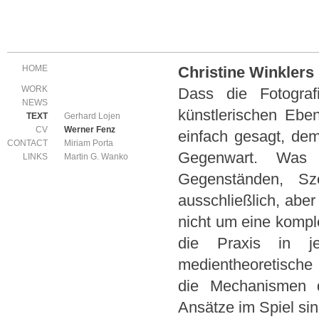
HOME
Christine Winklers
WORK
Dass die Fotograf
NEWS
künstlerischen Ebe
Gerhard Lojen
TEXT
Werner Fenz
CV
einfach gesagt, dem 
Miriam Porta
CONTACT
Gegenwart. Was 
Martin G. Wanko
LINKS
Gegenständen, Sze
ausschließlich, aber
nicht um eine komple
die Praxis in j
medientheoretische
die Mechanismen de
Ansätze im Spiel sin